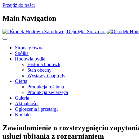
Przejdź do treści
Main Navigation
Strona główna
Spółka
Hodowla bydła
Historia hodowli
Stan obecny
Wystawy i nagrody
Oferta
Produkcja roślinna
Produkcja zwierzęca
Galeria
Aktualności
Ogłoszenia i przetargi
Kontakt
Zawiadomienie o rozstrzygnięciu zapytani
usługi ubijania z rozgarnianiem