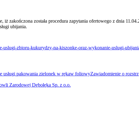
, iż zakończona została procedura zapytania ofertowego z dnia 11.04
ługi ubijania.
-uslugi-zbioru-kukurydzy-na-kiszonke-oraz-wykonanie-uslugi-ubijani
e usługi pakowania zielonek w rękaw foliowy
Zawiadomienie o rozstrz