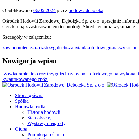
Opublikowano
06.05.2024
przez
hodowladeboleka
Ośrodek Hodowli Zarodowej Dębołęka Sp. z o.o. uprzejmie informuje
sieczkarnią z zastosowaniem technologii Shredlage oraz wykonanie us
Szczegóły w załączniku:
zawiadomienie-o-rozstrzygnieciu-zapytania-ofertowego-na-wykonanie
Nawigacja wpisu
Zawiadomienie o rozstrzygnięciu zapytania ofertowego na wykonani
kwalifikowanego zbóż
Strona główna
Spółka
Hodowla bydła
Historia hodowli
Stan obecny
Wystawy i nagrody
Oferta
Produkcja roślinna