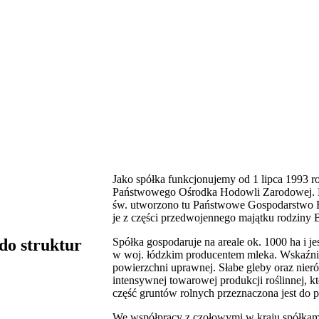
Jako spółka funkcjonujemy od 1 lipca 1993 r
Państwowego Ośrodka Hodowli Zarodowej. Nas
św. utworzono tu Państwowe Gospodarstwo Ro
je z części przedwojennego majątku rodziny B
do struktur
Spółka gospodaruje na areale ok. 1000 ha i 
w woj. łódzkim producentem mleka. Wskaźnik 
powierzchni uprawnej. Słabe gleby oraz nier
intensywnej towarowej produkcji roślinnej, 
część gruntów rolnych przeznaczona jest do p
We współpracy z czołowymi w kraju spółkami