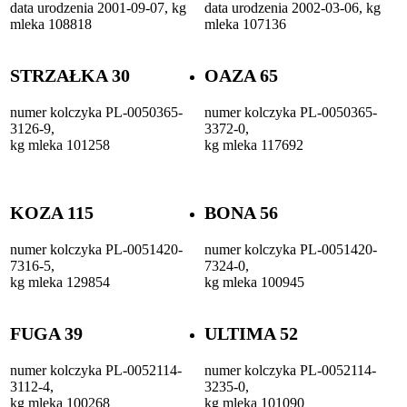
data urodzenia 2001-09-07, kg
data urodzenia 2002-03-06, kg
mleka 108818
mleka 107136
STRZAŁKA 30
OAZA 65
numer kolczyka PL-0050365-
numer kolczyka PL-0050365-
3126-9,
3372-0,
kg mleka 101258
kg mleka 117692
KOZA 115
BONA 56
numer kolczyka PL-0051420-
numer kolczyka PL-0051420-
7316-5,
7324-0,
kg mleka 129854
kg mleka 100945
FUGA 39
ULTIMA 52
numer kolczyka PL-0052114-
numer kolczyka PL-0052114-
3112-4,
3235-0,
kg mleka 100268
kg mleka 101090