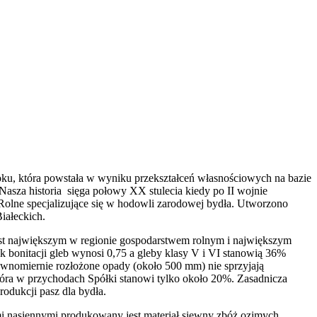
oku, która powstała w wyniku przekształceń własnościowych na bazie
za historia sięga połowy XX stulecia kiedy po II wojnie
lne specjalizujące się w hodowli zarodowej bydła. Utworzono
iałeckich.
jest największym w regionie gospodarstwem rolnym i największym
bonitacji gleb wynosi 0,75 a gleby klasy V i VI stanowią 36%
ównomiernie rozłożone opady (około 500 mm) nie sprzyjają
która w przychodach Spółki stanowi tylko około 20%. Zasadnicza
rodukcji pasz dla bydła.
 nasiennymi produkowany jest materiał siewny zbóż ozimych,