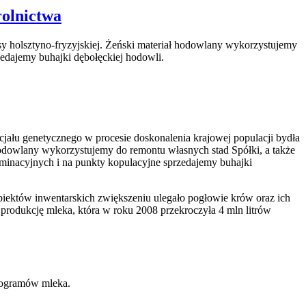
rolnictwa
asy holsztyno-fryzyjskiej. Żeński materiał hodowlany wykorzystujemy
zedajemy buhajki dębołęckiej hodowli.
ncjału genetycznego w procesie doskonalenia krajowej populacji bydła
 hodowlany wykorzystujemy do remontu własnych stad Spółki, a także
eminacyjnych i na punkty kopulacyjne sprzedajemy buhajki
ektów inwentarskich zwiększeniu ulegało pogłowie krów oraz ich
rodukcję mleka, która w roku 2008 przekroczyła 4 mln litrów
ilogramów mleka.