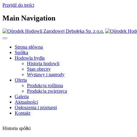
Przejdź do treści
Main Navigation
Strona główna
Spółka
Hodowla bydła
Historia hodowli
Stan obecny
Wystawy i nagrody
Oferta
Produkcja roślinna
Produkcja zwierzęca
Galeria
Aktualności
Ogłoszenia i przetargi
Kontakt
Historia spółki