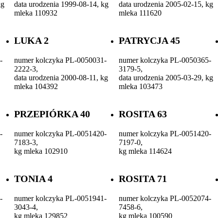
kg
data urodzenia 1999-08-14, kg
data urodzenia 2005-02-15, kg
mleka 110932
mleka 111620
LUKA 2
PATRYCJA 45
-
numer kolczyka PL-0050031-
numer kolczyka PL-0050365-
2222-3,
3179-5,
data urodzenia 2000-08-11, kg
data urodzenia 2005-03-29, kg
mleka 104392
mleka 103473
PRZEPIÓRKA 40
ROSITA 63
-
numer kolczyka PL-0051420-
numer kolczyka PL-0051420-
7183-3,
7197-0,
kg mleka 102910
kg mleka 114624
TONIA 4
ROSITA 71
-
numer kolczyka PL-0051941-
numer kolczyka PL-0052074-
3043-4,
7458-6,
kg mleka 129852
kg mleka 100590