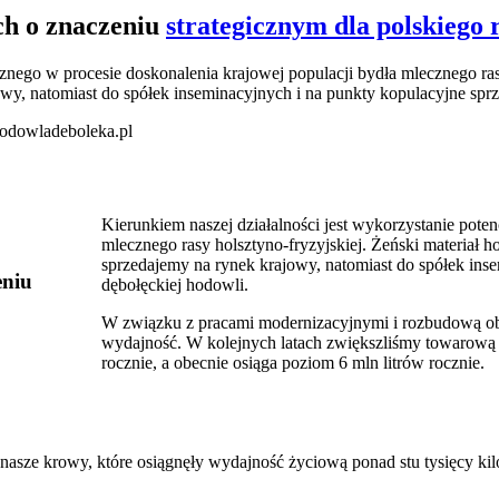
ch o znaczeniu
strategicznym dla polskiego 
ycznego w procesie doskonalenia krajowej populacji bydła mlecznego r
owy, natomiast do spółek inseminacyjnych i na punkty kopulacyjne spr
Kierunkiem naszej działalności jest wykorzystanie pote
mlecznego rasy holsztyno-fryzyjskiej. Żeński materiał
sprzedajemy na rynek krajowy, natomiast do spółek ins
eniu
dębołęckiej hodowli.
W związku z pracami modernizacyjnymi i rozbudową obi
wydajność. W kolejnych latach zwiększliśmy towarową p
rocznie, a obecnie osiąga poziom 6 mln litrów rocznie.
o nasze krowy, które osiągnęły wydajność życiową ponad stu tysięcy k