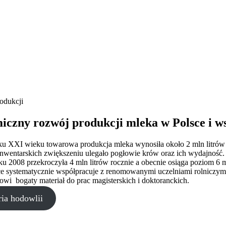
odukcji
iczny rozwój
produkcji mleka w Polsce i w
ku XXI wieku towarowa produkcja mleka wynosiła około 2 mln litrów
nwentarskich zwiększeniu ulegało pogłowie krów oraz ich wydajność.
ku 2008 przekroczyła 4 mln litrów rocznie a obecnie osiąga poziom 6
 systematycznie współpracuje z renomowanymi uczelniami rolniczymi z
nowi bogaty materiał do prac magisterskich i doktoranckich.
ria hodowlii