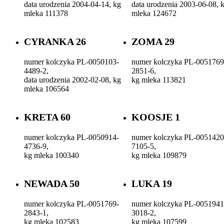
data urodzenia 2004-04-14, kg
data urodzenia 2003-06-08, 
mleka 111378
mleka 124672
CYRANKA 26
ZOMA 29
numer kolczyka PL-0050103-
numer kolczyka PL-0051769
4489-2,
2851-6,
data urodzenia 2002-02-08, kg
kg mleka 113821
mleka 106564
KRETA 60
KOOSJE 1
numer kolczyka PL-0050914-
numer kolczyka PL-0051420
4736-9,
7105-5,
kg mleka 100340
kg mleka 109879
NEWADA 50
LUKA 19
numer kolczyka PL-0051769-
numer kolczyka PL-0051941
2843-1,
3018-2,
kg mleka 102583
kg mleka 107599