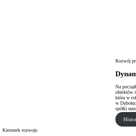
Rozwój pr
Dynam
Na począt
obiektów i
która w ro
w Dębołęce
spółki sta
Histo
Kierunek rozwoju