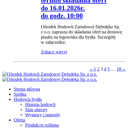
termin składania ofert
do 16.01.2026r.
do godz. 10:00
Ośrodek Hodowli Zarodowej Dębołęka Sp.
z o.o. zaprasza do składania ofert na dostawę
piasku na legowiska dla bydła. Szczegóły
w załączniku:
Zobacz więcej
←
1
2
3
4
5
…
18
→
Strona główna
Spółka
Hodowla bydła
Historia hodowli
Stan obecny
Wystawy i nagrody
Oferta
Produkcja roślinna